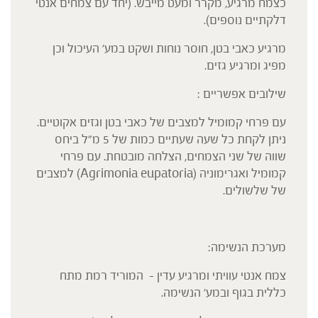
כצמח מרגיע, מקרר ומעט מייבש. (יחד עם צמחים אנטי
דלקתיים נוספים).
מרגיע כאבי בטן, חוסר נוחות ושקט במע' העיכול וכן
מפיג ומרגיע גזים.
שילובים אפשריים :
עם פרחי קמומיל למצבים של כאבי בטן וגזים אקוטיים.
ניתן לקחת כל שעה שעתיים כמות של 5 מ"ל ביחס
שווה של שני הצמחים, הצלחה מובטחת. עם פרחי
קמומיל ואגרימוניה (Agrimonia eupatoria) למצבים
של שלשולים.
מערכת הנשימה:
צמח אנטי עוויתי ומרגיע עדין – המוריד רמת מתח
כללית בגוף ובמע' הנשימה.