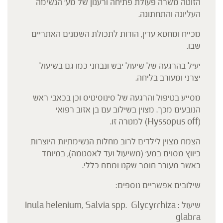
הזוטה משרה פעולת פתיחה ורענון של מע' הנשימה
העליונה והתחתונה.
מכייח ומחטא עדין, הודות לתכולת השמנים האתריים
שבו.
יעיל בהרגעה של שיעול יבש ונבחני כמו גם בשיעול
יצרני ומעורב בליחה.
מסייע בטיפול והרגעה של סינוסיטיס וכן בכאבי ראש
הנובעים מכך. מצוין בשילוב עם בן אזוב רפואי
(Hyssopus off) למטרה זו.
הצמח מצוין לילדים לרוב מחלות הנשימתיות היוצרות
כיווץ מסוים במע' (משיעול ועד לאסטמה), במיוחד
כאשר מעורב חוסר שקט ומתח כללי.
שילובים אפשריים נוספים:
שיעול : Inula helenium, Salvia spp. Glycyrrhiza
glabra