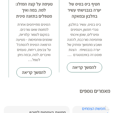
חטיף ביס בסיס של
טעימה על קצה המזלג:
יערה בנבנישתי עשיר
למה, במה ואיך
בחלבון ובמאקה
מטפלים בתזונה סינית
גר
ביס בסיס, עשיר בחלבון,
הסינים מתייחסים אחרת
נוגדי חמצון, ויטמינים
למזונות שאנו צורכים.
ומינרלים, שומן איכותי
במקום לספור קלוריות,
ופחמימה מורכבת, להזנה
שומנים ופחמימות – מציעה
ושובע מתמשך ומחזק של
הרפואה הסינית להסתכל
יערה בנבנשיתי. הצגת
על צבעים, ריחות, טעמים
פוסט זה באינסטגרם …
ואיברים. למה, ובמה ניתן
לטפל…
להמשך קריאה
להמשך קריאה
מאמרים נוספים
חמשת הצמחים לחורף...