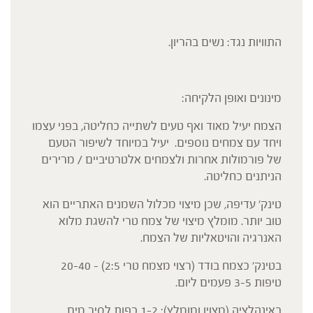
התוויות נגד: נשים בהריון.
מינונים ואופן הלקיחה:
הצמח יעיל מאוד ואף טעים לשתייה כחליטה, בפני עצמו
ויחד עם צמחים נוספים. יעיל במיוחד לשיפור הטעם
של פורמולות אחרות ולצמחים אלטרטיביים / מרירים
הניתנים כחליטה.
טינק' עדיפה, שכן מיצוי מכלול השמנים האתריים הוא
טוב יותר. מומלץ מיצוי של צמח טרי להשגת מלוא
האנרגיה והויטאליות של הצמח.
בטינק' כצמח בודד (רצוי מצמח טרי 2:5) – 20-40
טיפות 3-5 פעמים ליום.
באינהלציה (מצוין ומומלץ): 1-2 כפות לסיר מים