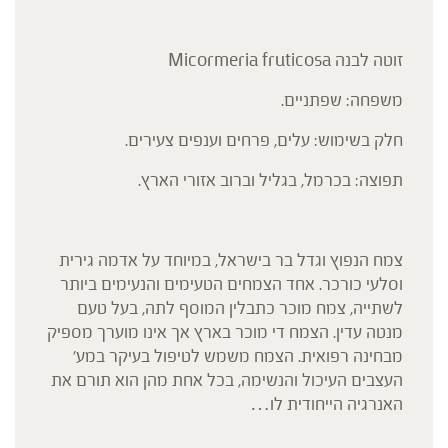
זוטה לבנה Micormeria fruticosa
משפחה: שפתניים.
חלק בשימוש: עלים, פרחים וענפים צעירים.
תפוצה: בכרמל, בגליל וברוב אזורי הארץ.
צמח הנפוץ וגדל בר בישראל, במיוחד על אדמה גירית
וסלעי כורכר. אחד הצמחים הטעימים והנעימים ביותר
לשתייה, צמח מוכר כתבלין המוסף לתה, בעל טעם
מנטה עדין. הצמח די מוכר בארץ אך אינו מוערך מספיק
מבחינה רפואית. הצמח משמש לטיפול בעיקר במע'
העצבים העיכול והנשימה, בכל אחת מהן הוא תורם את
האנרגיה הייחודית לו…