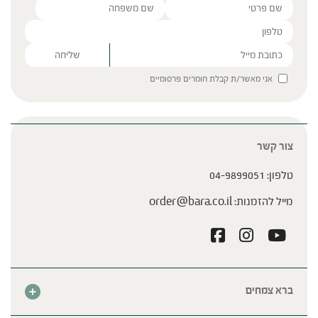
Please leave this field empty.
אני מאשר/ת קבלת חומרים פרסומיים
צור קשר
טלפון:
04-9899051
מייל להזמנות:
order@bara.co.il
ברא צמחים
אודות