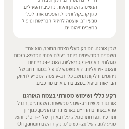
חיידקיים וטפיליים, דלקות בדרכי
הנשימה, השתן והעור. מרכיביו הפעילים,
כגון קרבקול ותימול, הופכים אותו לכלי
טבעי ורב-עוצמה לחיזוק הבריאות וטיפול
במצבים זיהומיים.
שמן אורגנו, המופק מעלי הצמח המוכר, הוא אחד
השמנים המרשימים ביותר בעולם צמחי המרפא. בזכות
סגולותיו האנטי-בקטריאליות, האנטי-פטרייתיות
והאנטי-ויראליות, הוא משמש לטיפול במגוון רחב של
זיהומים ודלקות ונחשב כלי רב-עוצמה המסייע לחיזוק
הבריאות וטיפול במצבים רפואיים מורכבים.
רקע כללי ושימוש מסורתי בצמח האורגנו
אורגנו הוא שיח רב-שנתי ממשפחת השפתניים, הגדל
פרא באזורים הרריים בארצות הים התיכון, כגון יוון
ותורכיה.תפרחתו סגולה, עליו באורך של 1-4 ס"מ והוא
מגיע לגובה של 20- 80 ס"מ. מקור השם Origanum