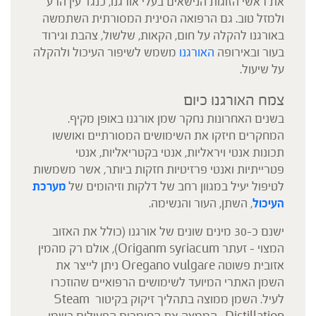
את ראשי הזוגות הנישאים בעלי אורגנו, כנגד עין הרע
ולמזל טוב. גם הרפואה הסינית המסורתית השתמשה
באורגנו להקלה על חום, הקאות, שלשול, צהבת וגירוד
בעור ובאירופה
האורגנו
משמש לשיפור העיכול ולהקלה
על שיעול.
צמח האורגנו כיום
בשנים האחרונות נחקר שמן אורגנו באופן מקיף.
המחקרים חיזקו את השימושים המסורתיים ואוששו
תכונות אנטי ויראליות, אנטי בקטריאליות, אנטי
פטרייתיות ואנטי פרזיטיות חזקות ביותר, אשר משמשות
לטיפול יעיל במגוון רחב של דלקות וזיהומים של
מערכת
העיכול
, השתן, העור והנשימה.
ישנם כ-30 מינים שונים של אורגנו (כולל את האזוב
המצוי – זעתר Origanm syriacum), אולם רק מהמין
אזובית פשוטה Oregano vulgare ניתן לייצר את
השמן האתרי המיועד לשימושים הרפואיים שהוזכרו
לעיל. השמן ממוצה בתהליך זיקוק בקיטור Steam