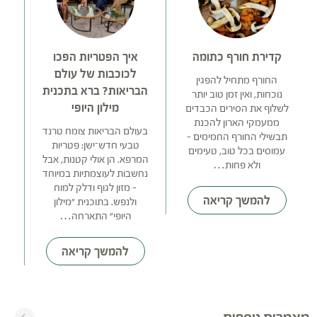
קדירת חורף כתומה
איך הפטריות הפכו
לכוכבות של עולם
החורף מתחיל להפגין
הבריאות? ברא בתכנית
נוכחות, ואין זמן טוב יותר
מילון היופי
לשלוף את הסירים הכבדים
ממעמקי הארון להכנת
בעולם הבריאות צומח טרנד
אי
תבשילי החורף החמימים –
טבעי חדש־ישן: פטריות
עמוסים בכל טוב, טעימים
המרפא. הן אולי קטנות, אבל
ולא פחות…
נחשבות לעוצמתיות במיוחד
– מזון לגוף ודלק למוח
להמשך קריאה
ולנפש. בתוכנית "מילון
היופי" התארחה…
להמשך קריאה