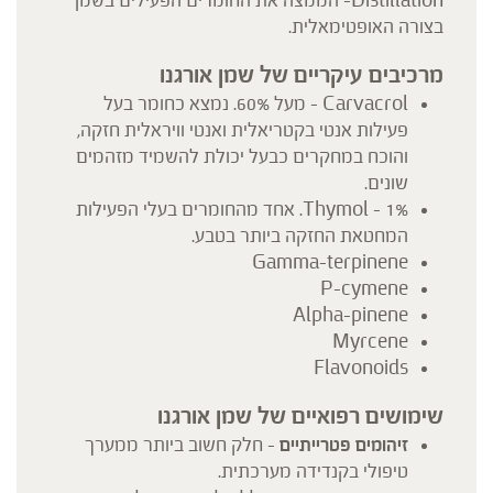
Distillation- הממצה את החומרים הפעילים בשמן
בצורה האופטימאלית.
מרכיבים עיקריים של שמן אורגנו
Carvacrol – מעל 60%. נמצא כחומר בעל
פעילות אנטי בקטריאלית ואנטי וויראלית חזקה,
והוכח במחקרים כבעל יכולת להשמיד מזהמים
שונים.
Thymol – 1%. אחד מהחומרים בעלי הפעילות
המחטאת החזקה ביותר בטבע.
Gamma-terpinene
P-cymene
Alpha-pinene
Myrcene
Flavonoids
שימושים רפואיים של שמן אורגנו
זיהומים פטרייתיים
– חלק חשוב ביותר ממערך
טיפולי בקנדידה מערכתית.