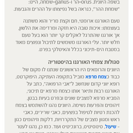
בשפה היוונית. orus=הר ו-ganus=שמחה, היינו:
"שמחת ההר", כנראה בשל נפיצותו על ההרים והגבעות.
טעם האורגנו ארומטי, חם וקצת מריר והוא משתנה
בעוצמתו: איכות טובה היא חזקה ומרדימה את הלשון,
אך אורגנו שהתרגל לאקלים קר יותר הוא בעל טעם
חלש יותר. עלי האורגנו משמשים לתיבול ונפוצים מאוד
במטבח הים-תיכוני בכלל והאיטלקי בפרט.
סגולות צמחי האורגנו בהיסטוריה
היוונים והרומאים היו הראשונים שנתנו לו מקום של
כבוד כ
צמח מרפא
מוביל בתקופה העתיקה. היפוקרטס,
רופא יווני קדום שנחשב ל"אבי הרפואה", כתב על
האורגנו רבות ותיאר אותו כצמח מרפא ים תיכוני,
המביא מרפא למצבים שונים ובפרט בעיות בבטן,
זיהומים והפרעות נשימה. היוונים נהגו להשתמש בצמח
להכנת רטיות לטיפול בפצעים, כאבי שרירים, כאבי
ראש ומגוון מצבים של התקררויות, דלקות וזיהומים כגון
–
שיעול
, סינוסיטיס, ברונכיטיס ועוד. כמו כן, נהגו לעטר