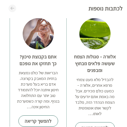
לכתבות נוספות
אלוורה – סגולות הצמח
אתם בקבוצת סיכון?
שעושה פלאים מבחוץ
כך תחזקו את גופכם
ומבפנים
הבריאות של כולנו נמצאת
א
בחזית המאבק בקורונה.
להבדיל מלא מעט צמחי
אדם בריא בעל מערכת
ה
מרפא אחרים, אלוורה –
חיסון איתנה יוכל להתמודד
על
כמעט כולם מכירים. אבל
טוב יותר עם התחלואה
מ
מה באמת אתם יודעים על
בנגיף. ומה קורה כשמערכת
הצמח הנהדר הזה, מלבד
החיסון אינה…
לקשר אותו אוטומטית
לאותו…
להמשך קריאה