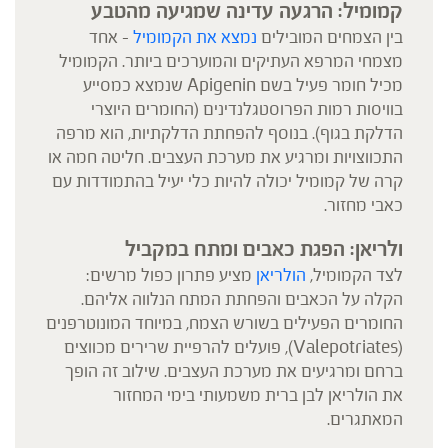
קמומיל: הרגעה עדינה שמגיעה מהטבע
בין הצמחים המובילים
נמצא את הקמומיל
– אחד
מצמחי המרפא העתיקים והמוערכים ביותר. הקמומיל
מכיל חומר פעיל בשם Apigenin שנמצא כמסייע
בוויסות רמות הפרוסטגלנדינים (החומרים היוצרי
הדלקת בגוף). בנוסף להפחתת הדלקתיות, הוא מרפה
התכווצויות ומרגיע את מערכת העצבים. חליטה חמה או
קרה של קמומיל יכולה להיות כלי יעיל בהתמודדות עם
כאבי מחזור.
ולריאן: הפגת כאבים ומתח במקביל
לצד הקמומיל,
הולריאן
מציע פתרון כפול מרשים:
הקלה על הכאבים והפחתת המתח הנלווה אליהם.
החומרים הפעילים בשורש הצמח, במיוחד המונוטרפנים
(Valepotriates), פועלים להרפיית שרירים מכווצים
ברחם ומרגיעים את מערכת העצבים. שילוב זה הופך
את הולריאן לבן ברית משמעותי בימי המחזור
המאתגרים.