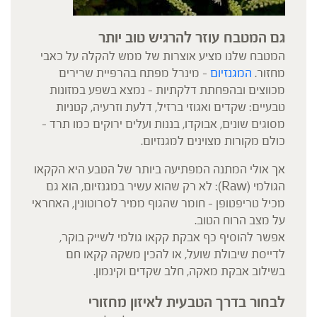
גם המטבח עוזר להרגיש טוב יותר
המטבח שלנו מציע אוצרות של ממש להקלה על כאבי
מחזור.
המגנזיום
– מינרל מפתח בהרפיית שרירים
מכווצים ובהפחתת דלקתיות – נמצא בשפע במזונות
טבעיים: שקדים ואגוזי ברזיל, דלעת וזרעיה, קטניות
מסוגים שונים, אבוקדו, בננות ועלים ירוקים כמו תרד –
כולם מקורות מצוינים למגנזיום.
אך אולי המתנה המפתיעה ביותר של הטבע היא הקקאו
הגולמי (Raw): לא רק שהוא עשיר במגנזיום, הוא גם
מכיל טריפטופן – חומר שהגוף ממיר לסרוטונין, האחראי
על מצב הרוח הטוב.
אפשר להוסיף כף אבקת קקאו גולמי לשייק בוקר,
לדייסת שיבולת שועל, או להכין משקה קקאו חם
בשילוב אבקת מאקה, חלב שקדים וקינמון.
לבחור בדרך הטבעית לאיזון מחזורי