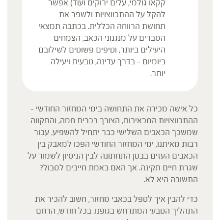
קקאו גולמי, עלים ירוקים ועוד) אפשר
להקל על ההתכווצויות ולשפר את
תחושת הרווחה הכללית. בכתבה תמצאי
הסברים על מנגנוני הכאב, הצמחים
היעילים ביותר, וטיפים פשוטים לשילובם
ביומיום – בדרך עדינה, טבעית ויעילה
יותר.
כל אישה מכירה את התחושה בימי המחזור החודשי –
ההתכווצויות המכאיבות, הצורך בכרית חמה, והתקווה
שמשכך הכאבים השלישי כבר יתחיל להשפיע. עבור
רבות מאיתנו, ימי המחזור החודשי הפכו למאבק בין
הכאבים העזים בבטן התחתונה לבין הניסיון לשמור על
שגרת חיים תקינה. אך האם באמת חייבים לסבול?
התשובה היא לא.
כדי להבין איך לטפל בכאבי מחזור, חשוב להכיר את
התהליך הטבעי המתרחש בגופנו. בכל חודש, הרחם