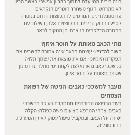
בונה רירית המיועדת לתמוך בהריון אפשרי. כאשר הריון
לא מתרחש, הגוף משחרר חומרים הנקראים
פרוסטגלנדינים, הגורמים להתכווצות הרחם במטרה
לסייע בניתוק הרירית. התכווצויות אלה, בשילוב עם
התגובה הדלקתית הנוצרת, הן המקור לכאב.
מתי הכאב מאותת על חוסר איזון?
חשוב להדגיש: עוצמת הכאב אינה אמורה להשבית את
תפקודנו היומיומי. אם את מוצאת את עצמך תלויה
במשככי כאבים או נאלצת לקחת ימי מחלה, זהו סימן
שגופך מאותת על חוסר איזון.
מעבר למשככי כאבים: הגישה של רפואת
הצמחים
בעוד הרפואה המודרנית מתמקדת בעיקר במשככי
כאבים, צמחי המרפא מציעים גישה כפולה: הקלה
ישירה על הכאב, ובמקביל טיפול עמוק לאיזון המערכת
ההורמונלית.