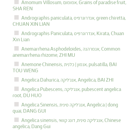
Grains of paradise fruit,
אמומום,
Amomum Villosum,
SHA REN
green chiretta,
אנדרוגרפיס,
Andrographis paniculata,
CHUAN XIN LIAN
Chuan
Kirata,
אנדרוגרפיס,
Andrographis Paniculata,
Xin Lian
Common
אנמרהנה,
Anemarrhena Asphodeloides,
anemarrhena rhizome,
ZHI MU
BAI
pulsatilla,
אנמון | כלנית,
Anemone Chinensis,
TOU WENG
BAI ZHI
Angelica,
אנג'ליקה,
Angelica Dahurica,
pubescent angelica
אנג'ליקה,
Angelica Pubescens,
root,
DU HUO
Angelica | dong
אנג'ליקה סינית,
Angelica Sinensis,
quai,
DANG GUI
Chinese
אנג'ליקה סינית, דונג קוואי,
Angelica sinensis,
angelica,
Dang Gui