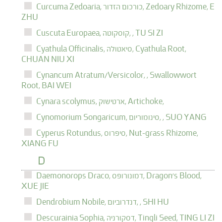
E
Zedoary Rhizome,
כורכום הזדור,
Curcuma Zedoaria,
ZHU
TU SI ZI
,
קוסקוטה,
Cuscuta Europaea,
Cyathula Root,
סיאטולה,
Cyathula Officinalis,
CHUAN NIU XI
Cynancum Atratum/Versicolor,
,
Swallowwort
Root,
BAI WEI
Artichoke,
ארטישוק,
Cynara scolymus,
SUO YANG
,
סינומוריום,
Cynomorium Songaricum,
Nut-grass Rhizome,
סיפרוס,
Cyperus Rotundus,
XIANG FU
D
Dragon's Blood,
דמונורופס,
Daemonorops Draco,
XUE JIE
SHI HU
,
דנדרוביום,
Dendrobium Nobile,
TING LI ZI
Tingli Seed,
דסקורניה,
Descurainia Sophia,