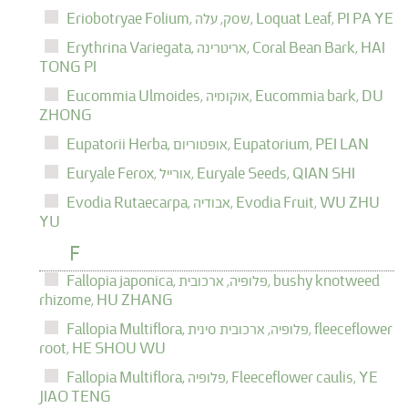
PI PA YE
Loquat Leaf,
שסק, עלה,
Eriobotryae Folium,
HAI
Coral Bean Bark,
אריטרינה,
Erythrina Variegata,
TONG PI
DU
Eucommia bark,
אוקומיה,
Eucommia Ulmoides,
ZHONG
PEI LAN
Eupatorium,
אופטוריום,
Eupatorii Herba,
QIAN SHI
Euryale Seeds,
אורייל,
Euryale Ferox,
WU ZHU
Evodia Fruit,
אבודיה,
Evodia Rutaecarpa,
YU
F
bushy knotweed
פלופיה, ארכובית,
Fallopia japonica,
rhizome,
HU ZHANG
fleeceflower
פלופיה, ארכובית סינית,
Fallopia Multiflora,
root,
HE SHOU WU
YE
Fleeceflower caulis,
פלופיה,
Fallopia Multiflora,
JIAO TENG