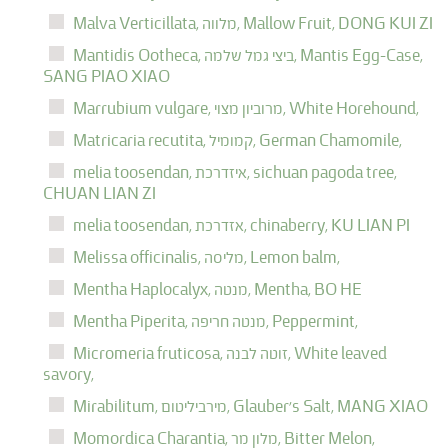
DONG KUI ZI
Mallow Fruit,
מלווה,
Malva Verticillata,
Mantis Egg-Case,
ביצי גמל שלמה,
Mantidis Ootheca,
SANG PIAO XIAO
White Horehound,
מרוביון מצוי,
Marrubium vulgare,
German Chamomile,
קמומיל,
Matricaria recutita,
sichuan pagoda tree,
איזדרכת,
melia toosendan,
CHUAN LIAN ZI
KU LIAN PI
chinaberry,
אזדרכת,
melia toosendan,
Lemon balm,
מליסה,
Melissa officinalis,
BO HE
Mentha,
מנטה,
Mentha Haplocalyx,
Peppermint,
מנטה חריפה,
Mentha Piperita,
White leaved
זוטה לבנה,
Micromeria fruticosa,
savory,
MANG XIAO
Glauber's Salt,
מירביליטום,
Mirabilitum,
Bitter Melon,
מלון מר,
Momordica Charantia,