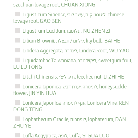
szechuan lovage root,
CHUAN XIONG
chinese
ליגוסטיקום, עשב לובי,
Ligusticum Sinense,
lovage root,
GAO BEN
NU ZHEN ZI
,
נלומבו,
Ligustrum Lucidum,
BAI HE
lily bulb,
ליליום / חבצלת,
Lilium Brownii,
WU YAO
Lindera Root,
לינדרה,
Lindera Aggregata,
sweetgum fruit,
ליקוידמבר,
Liquidambar Taiwaniana,
LU LU TONG
LI ZHI HE
leechee nut,
זרעי ליצ'י,
Litchi Chinensis,
honeysuckle
לוניסרה, יערת דבש,
Lonicera Japonica,
flower,
JIN YIN HUA
REN
Lonicera Vine,
ענף לוניסרה,
Lonicera Japonica,
DONG TENG
DAN
lophaterum,
לופטרום,
Lophatherum Gracile,
ZHU YE
SI GUA LUO
Luffa,
לופה,
Luffa Aegyptica,