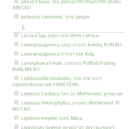
DENG
Juncus Pith/Rush Pith,
סמר,
Juncus Efusus,
XIN CAO
Juniper ,
ערער,
Juniperus communis,
L
Bitter Lettuce,
חסת המצפן,
Lactuca Spp,
KUN BU
kombu,
למינריה, קומבו,
Laminaria japonica,
Kelp,
אצת למינריה,
Laminaria Japonica,
Puffball Fruiting
לסיוספרה,
Lasiosphaera Fenzlii,
Body,
MA BO
לדבוריאלה, סילר,
Ledebouriella Seseloides,
saposhnikovia root,
FANG FENG
yi mu cao
Motherwort,
זנב הארי,
Leonurus Cardiaca,
YI
Motherwort,
לאונורוס,
Leonurus Heterophyllus,
MU CAO
Maca,
מאקה,
Lepidium meyenii,
ליגוסטיקום | עשב לובי מסצ'ואן,
Ligusticum Sinense,