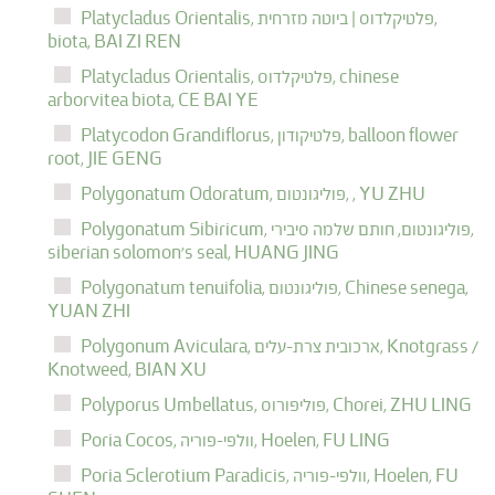
פלטיקלדוס | ביוטה מזרחית,
Platycladus Orientalis,
biota,
BAI ZI REN
chinese
פלטיקלדוס,
Platycladus Orientalis,
arborvitea biota,
CE BAI YE
balloon flower
פלטיקודון,
Platycodon Grandiflorus,
root,
JIE GENG
YU ZHU
,
פוליגונטום,
Polygonatum Odoratum,
פוליגונטום, חותם שלמה סיבירי,
Polygonatum Sibiricum,
siberian solomon's seal,
HUANG JING
Chinese senega,
פוליגונטום,
Polygonatum tenuifolia,
YUAN ZHI
Knotgrass /
ארכובית צרת-עלים,
Polygonum Aviculara,
Knotweed,
BIAN XU
ZHU LING
Chorei,
פוליפורוס,
Polyporus Umbellatus,
FU LING
Hoelen,
וולפי-פוריה,
Poria Cocos,
FU
Hoelen,
וולפי-פוריה,
Poria Sclerotium Paradicis,