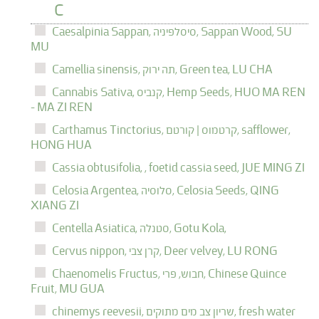
C
SU
Sappan Wood,
סיסלפיניה,
Caesalpinia Sappan,
MU
LU CHA
Green tea,
תה ירוק,
Camellia sinensis,
HUO MA REN
Hemp Seeds,
קנביס,
Cannabis Sativa,
- MA ZI REN
safflower,
קרטמוס | קורטם,
Carthamus Tinctorius,
HONG HUA
Cassia obtusifolia,
,
foetid cassia seed,
JUE MING ZI
QING
Celosia Seeds,
סלוסיה,
Celosia Argentea,
XIANG ZI
Gotu Kola,
סטנלה,
Centella Asiatica,
LU RONG
Deer velvey,
קרן צבי,
Cervus nippon,
Chinese Quince
חבוש, פרי,
Chaenomelis Fructus,
Fruit,
MU GUA
fresh water
שריון צב מים מתוקים,
chinemys reevesii,