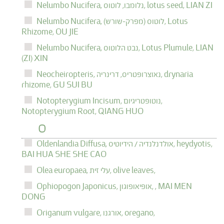
LIAN ZI
lotus seed,
נלומבו, לוטוס,
Nelumbo Nucifera,
Lotus
לוטוס (מפרק-שורש),
Nelumbo Nucifera,
Rhizome,
OU JIE
LIAN
Lotus Plumule,
נבט הלוטוס,
Nelumbo Nucifera,
(ZI) XIN
drynaria
נאוצרופטריס, דרינריה,
Neocheiropteris,
rhizome,
GU SUI BU
נוטופטריגיום,
Notopterygium Incisum,
Notopterygium Root,
QIANG HUO
O
heydyotis,
אולדנלנדיה / הידיוטיס,
Oldenlandia Diffusa,
BAI HUA SHE SHE CAO
olive leaves,
עלי זית,
Olea europaea,
MAI MEN
,
אופיאופוגון,
Ophiopogon Japonicus,
DONG
oregano,
אורגנו,
Origanum vulgare,