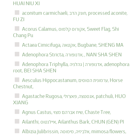
HUAI NIU XI
processed aconite,
חונק הדב,
aconitum carmichaeli,
FU ZI
Shi
Sweet Flag,
אקורוס קלמוס,
Acorus Calamus,
Chang Pu
SHENG MA
Bugbane,
אקטאה,
Actaea Cimicifuga,
NAN SHA SHEN
,
אדנופורה,
Adenophora Stricta,
adenophora
אדנופורה | גהלניה,
Adenophora Triphylla,
root,
BEI SHA SHEN
Horse
ערמונית הסוסים,
Aesculus Hippocastanum,
Chestnut,
HUO
patchuli,
אגסטצה, פאצ'ולי,
Agastache Rugosa,
XIANG
Chaste Tree,
שיח אברהם מצוי,
Agnus Castus,
CHUN (GEN) PI
Ailanthus Bark,
איילנטוס,
Ailanthi,
mimosa flowers,
אלביזיה, מימוסה,
Albizia Julibrissin,