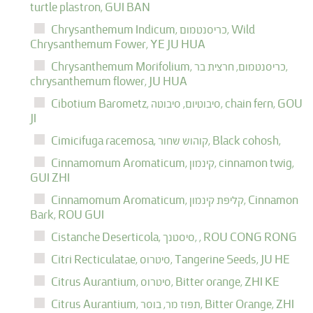
turtle plastron,
GUI BAN
Wild
כריסנטמום,
Chrysanthemum Indicum,
Chrysanthemum Fower,
YE JU HUA
כריסנטמום, חרצית בר,
Chrysanthemum Morifolium,
chrysanthemum flower,
JU HUA
GOU
chain fern,
סיבוטיום, סיבוטה,
Cibotium Barometz,
JI
Black cohosh,
קוהוש שחור,
Cimicifuga racemosa,
cinnamon twig,
קינמון,
Cinnamomum Aromaticum,
GUI ZHI
Cinnamon
קליפת קינמון,
Cinnamomum Aromaticum,
Bark,
ROU GUI
ROU CONG RONG
,
סיסטנך,
Cistanche Deserticola,
JU HE
Tangerine Seeds,
סיטרוס,
Citri Recticulatae,
ZHI KE
Bitter orange,
סיטרוס,
Citrus Aurantium,
ZHI
Bitter Orange,
תפוז מר, בוסר,
Citrus Aurantium,