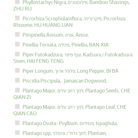
Bamboo Shavings,
פילוסטכיס,
Phyllostachys Nigra,
ZHU RU
Picrorhiza
פיקרוריזה,
Picrorhiza Scrophulariiflora,
Rhizome,
HU HUANG LIAN
Anise,
אניס,
Pimpinella Anisum,
BAN XIA
Pinellia,
פינליה,
Pinellia Ternata,
Kadsura / Futokadsura
ענף פיפר,
Piper Futokadzura,
Stem,
HAI FENG TENG
BI BA
Long Pepper,
פלפל ארוך,
Piper Longum,
Piscidia Piscipula,
,
Jamaican Dogwood,
CHE
Plantago Seeds,
לחך רחב עלים,
Plantago Major,
QIAN ZI
CHE
Plantago Leaf,
לחך רחב עלים,
Plantago Major,
QIAN CAO
Ispaghula,
פסיליום,
Plantago Ovata- Psyllium,
Plantain,
לחך גדול / אזמלני,
Plantago spp,