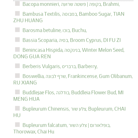
Brahmi,
בקופה | פשטה שרועה,
Bacopa monnieri,
TIAN
Bamboo Sugar,
במבוסה,
Bambusa Textilis,
ZHU HUANG
Buchu,
בוכו,
Barosma betuline,
DI FU ZI
Broom Cyprus,
בסיה,
Bassia Scoparia,
Winter Melon Seed,
בנינקסה,
Benincasa Hispida,
DONG GUA REN
Barberry,
ברבריס,
Berberis Vulgaris,
Frankincense, Gum Olibanum,
שרף לבונה,
Boswellia,
RU XIANG
MI
Buddleia Flower Bud,
בודלגה,
Buddlejae Flos,
MENG HUA
CHAI
Bupleurum,
צלע שור,
Bupleurum Chinensis,
HU
בופלאורום | צלע השור,
Bupleurum falcatum,
Thorowax,
Chai Hu