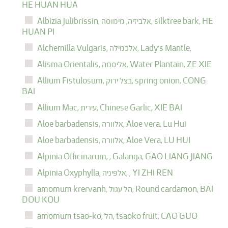
HE HUAN HUA
HE
silktree bark,
אלביזיה, מימוסה,
Albizia Julibrissin,
HUAN PI
Lady's Mantle,
אלכמילה,
Alchemilla Vulgaris,
ZE XIE
Water Plantain,
אליסמה,
Alisma Orientalis,
CONG
spring onion,
בצל ירוק,
Allium Fistulosum,
BAI
XIE BAI
Chinese Garlic,
עירית,
Allium Mac,
Lu Hui
Aloe vera,
אלוורה,
Aloe barbadensis,
LU HUI
Aloe Vera,
אלוורה,
Aloe barbadensis,
Alpinia Officinarum,
,
Galanga,
GAO LIANG JIANG
YI ZHI REN
,
אלפיניה,
Alpinia Oxyphylla,
BAI
Round cardamon,
הל עגול,
amomum krervanh,
DOU KOU
CAO GUO
tsaoko fruit,
הל,
amomum tsao-ko,