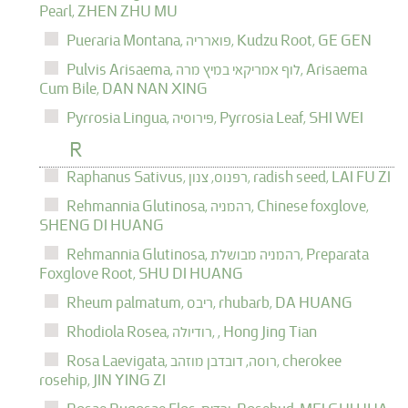
Pearl,
ZHEN ZHU MU
GE GEN
Kudzu Root,
פוארריה,
Pueraria Montana,
Arisaema
לוף אמריקאי במיץ מרה,
Pulvis Arisaema,
Cum Bile,
DAN NAN XING
SHI WEI
Pyrrosia Leaf,
פירוסיה,
Pyrrosia Lingua,
R
LAI FU ZI
radish seed,
רפנוס, צנון,
Raphanus Sativus,
Chinese foxglove,
רהמניה,
Rehmannia Glutinosa,
SHENG DI HUANG
Preparata
רהמניה מבושלת,
Rehmannia Glutinosa,
Foxglove Root,
SHU DI HUANG
DA HUANG
rhubarb,
ריבס,
Rheum palmatum,
Hong Jing Tian
,
רודיולה,
Rhodiola Rosea,
cherokee
רוסה, דובדבן מוזהב,
Rosa Laevigata,
rosehip,
JIN YING ZI