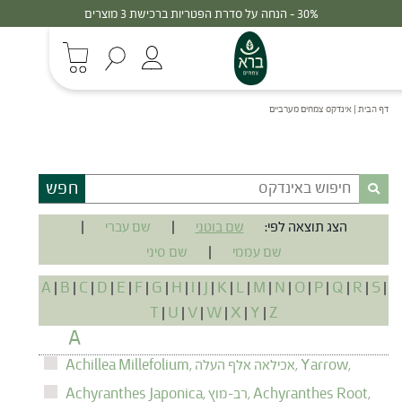
30% - הנחה על סדרת הפטריות ברכישת 3 מוצרים
דף הבית
|
אינדקס צמחים מערביים
חפש
הצג תוצאה לפי:
שם בוטני
|
שם עברי
|
שם עממי
|
שם סיני
A
|
B
|
C
|
D
|
E
|
F
|
G
|
H
|
I
|
J
|
K
|
L
|
M
|
N
|
O
|
P
|
Q
|
R
|
S
|
T
|
U
|
V
|
W
|
X
|
Y
|
Z
A
Yarrow,
אכילאה אלף העלה,
Achillea Millefolium,
Achyranthes Root,
רב-מוץ,
Achyranthes Japonica,