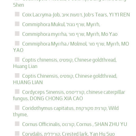
Shen
YI YI REN
Job's Tears,
דמעות איוב,
Coix Lacryma-Job,
Myrrh,
שרף גוגול,
Commiphora Mukul,
Mo Yao
Myrrh,
שרף מור,
Commiphora myrrha,
MO
Myrrh,
שרף מור,
Commiphora Myrrha / Molmol,
YAO
Chinese goldthread,
קופטיס,
Coptis chinensis,
Huang Lian
Chinese goldthread,
קופטיס,
Coptis Chinensis,
HUANG LIAN
chinese caterpillar
קורדיספס,
Cordyceps Sinensis,
fungus,
DONG CHONG XIA CAO
Wild
קורנית מקורקפת,
Coridothymus capitatus,
thyme,
SHAN ZHU YU
Cornus ,
קורנוס,
Cornus Officinalis,
Yan Hu Suo
Crested lark,
קורידלית,
Corydalis,