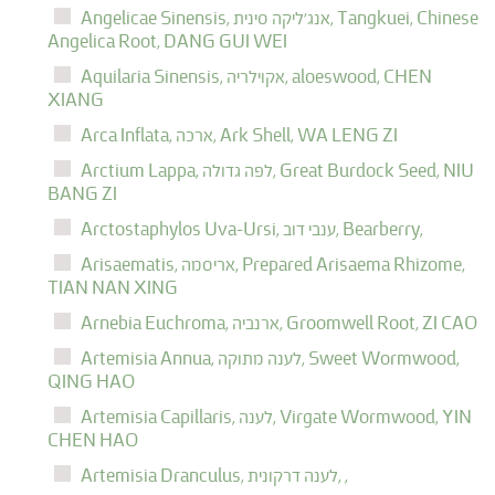
Tangkuei, Chinese
אנג'ליקה סינית,
Angelicae Sinensis,
Angelica Root,
DANG GUI WEI
CHEN
aloeswood,
אקוילריה,
Aquilaria Sinensis,
XIANG
WA LENG ZI
Ark Shell,
ארכה,
Arca Inflata,
NIU
Great Burdock Seed,
לפה גדולה,
Arctium Lappa,
BANG ZI
Bearberry,
ענבי דוב,
Arctostaphylos Uva-Ursi,
Prepared Arisaema Rhizome,
אריסמה,
Arisaematis,
TIAN NAN XING
ZI CAO
Groomwell Root,
ארנביה,
Arnebia Euchroma,
Sweet Wormwood,
לענה מתוקה,
Artemisia Annua,
QING HAO
YIN
Virgate Wormwood,
לענה,
Artemisia Capillaris,
CHEN HAO
,
לענה דרקונית,
Artemisia Dranculus,