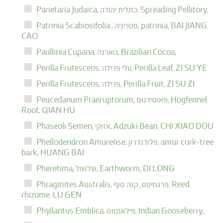
Spreading Pellitory,
כתלית יהודה,
Parietaria Judaica,
BAI JIANG
patrinia,
פטריניה,
Patrinia Scabiosifolia ,
CAO
Brazilian Cocoa,
גוארנה,
Paullinia Cupana,
ZI SU YE
Perilla Leaf,
עלי פרילה,
Perilla Frutescens,
ZI SU ZI
Perilla Fruit,
פרילה,
Perilla Frutescens,
Hogfennel
פאוסידנום,
Peucedanum Praeruptorum,
Root,
QIAN HU
CHI XIAO DOU
Adzuki Bean,
אזוקי,
Phaseoli Semen,
amur cork-tree
פלודנדרון,
Phellodendron Amurense,
bark,
HUANG BAI
DI LONG
Earthworm,
שלשול,
Pheretima,
Reed
פרגמיטס, קנה סוף,
Phragmites Australis,
rhizome,
LU GEN
Indian Gooseberry,
פילאנטוס,
Phyllantus Emblica,